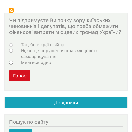
Чи підтримуєте Ви точку зору київських
чиновників і депутатів, що треба обмежити
фінансові витрати місцевих громад України?
Choices
Так, бо в країні війна
Ні, бо це порушення прав місцевого
самоврядування
Мені все одно
Голос
Довідники
Пошук по сайту