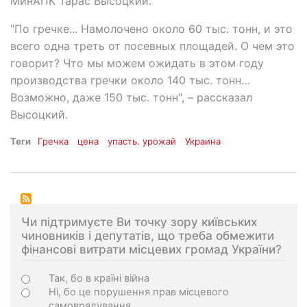
МинАПК Тарас Высоцкий.
"По гречке... Намолочено около 60 тыс. тонн, и это
всего одна треть от посевных площадей. О чем это
говорит? Что мы можем ожидать в этом году
производства гречки около 140 тыс. тонн…
Возможно, даже 150 тыс. тонн", – рассказал
Высоцкий.
Теги
Гречка
цена
упасть. урожай
Украина
Чи підтримуєте Ви точку зору київських
чиновників і депутатів, що треба обмежити
фінансові витрати місцевих громад України?
Choices
Так, бо в країні війна
Ні, бо це порушення прав місцевого
самоврядування