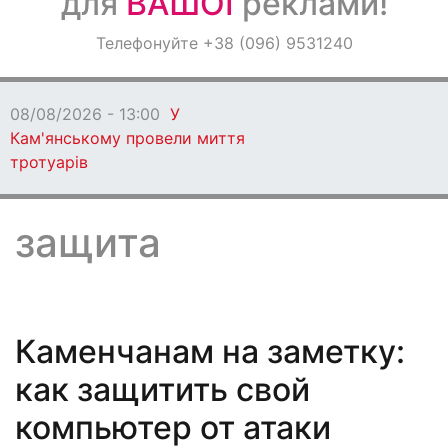
для
ВАШОЇ
реклами!
Оголошення
Телефонуйте +38 (096) 9531240
Світ навкруги
08/08/2026 - 12:00
Ветеранів Кам’ян
запрошують взяти участь у регаті в Д
защита
Каменчанам на заметку:
как защитить свой
компьютер от атаки