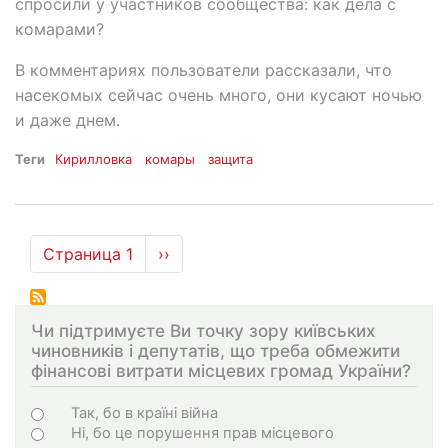
спросили у участников сообщества: как дела с
комарами?
В комментариях пользователи рассказали, что
насекомых сейчас очень много, они кусают ночью
и даже днем.
Теги
Кирилловка
комары
защита
Нумерация
Страница 1
Следующая
››
страниц
страница
Чи підтримуєте Ви точку зору київських
чиновників і депутатів, що треба обмежити
фінансові витрати місцевих громад України?
Choices
Так, бо в країні війна
Ні, бо це порушення прав місцевого