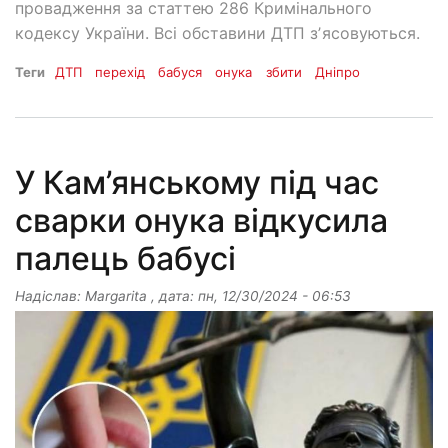
провадження за статтею 286 Кримінального
кодексу України. Всі обставини ДТП зʼясовуються.
Теги
ДТП
перехід
бабуся
онука
збити
Дніпро
У Кам’янському під час
сварки онука відкусила
палець бабусі
Надіслав:
Margarita
, дата:
пн, 12/30/2024 - 06:53