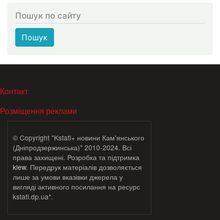
Пошук по сайту
Пошук
МЕНЮ В ПОДВАЛЕ
Контакт
Розміщення реклами
© Copyright "Kstati+ новини Кам'янського
(Дніпродзержинська)" 2010-2024. Всі
права захищені. Розробка та підтримка
klew
. Передрук матеріалів дозволяється
лише за умови вказівки джерела у
вигляді активного посилання на ресурс
kstati.dp.ua*.