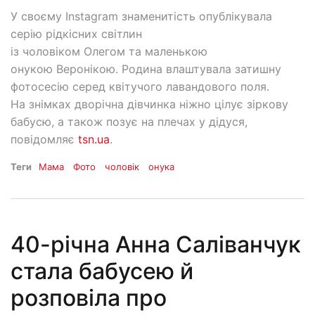
У своєму Instagram знаменитість опублікувала
серію рідкісних світлин
із чоловіком Олегом та маленькою
онукою Веронікою. Родина влаштувала затишну
фотосесію серед квітучого лавандового поля.
На знімках дворічна дівчинка ніжно цілує зіркову
бабусю, а також позує на плечах у дідуся,
повідомляє
tsn.ua
.
Теги
Мама
Фото
чоловік
онука
40-річна Анна Саліванчук
стала бабусею й
розповіла про