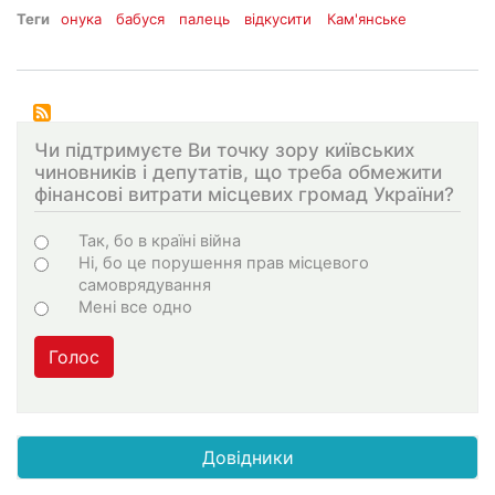
Теги
онука
бабуся
палець
відкусити
Кам'янське
Чи підтримуєте Ви точку зору київських
чиновників і депутатів, що треба обмежити
фінансові витрати місцевих громад України?
Варіанти
Так, бо в країні війна
Ні, бо це порушення прав місцевого
самоврядування
Мені все одно
Голос
Довідники