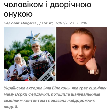
чоловіком і дворічною
онукою
Надіслав:
Margarita
, дата:
вт, 07/07/2026 - 06:00
Українська акторка Інна Білоконь, яка грає сценічну
маму Вєрки Сердючки, потішила шанувальників
сімейним контентом і показала найдорожчих
людей.