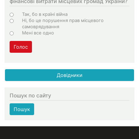
фінансові витрати місцевих громад України?
Варіанти
Так, бо в країні війна
Ні, бо це порушення прав місцевого
самоврядування
Мені все одно
Голос
Довідники
Пошук по сайту
Пошук