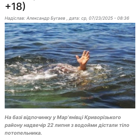
+18)
Надіслав:
Александр Бугаев
, дата:
ср, 07/23/2025 - 08:36
На базі відпочинку у Марʼянівці Криворізького
району надвечір 22 липня з водойми дістали тіло
потопельника.