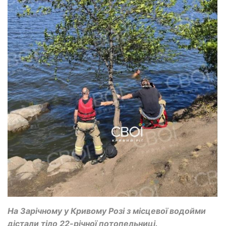
На Зарічному у Кривому Розі з місцевої водойми
дістали тіло 22-річної потопельниці.