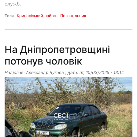
служб.
Теги
Криворізький район
Потопельник
На Дніпропетровщині
потонув чоловік
Надіслав:
Александр Бугаев
, дата:
пт, 10/03/2025 - 13:14