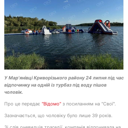
У Марʼянівці Криворізького району 24 липня під час
відпочинку на одній із турбаз під воду пішов
чоловік.
Про це передає
"Відомо"
з посиланням на "Свої".
Зазначається, що чоловіку було лише 39 років.
Зі слів очевидців трагедії, компанія відпочивала на