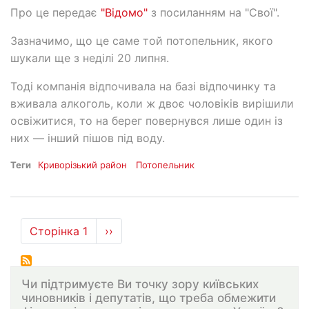
Про це передає
"Відомо"
з посиланням на "Свої".
Зазначимо, що це саме той потопельник, якого
шукали ще з неділі 20 липня.
Тоді компанія відпочивала на базі відпочинку та
вживала алкоголь, коли ж двоє чоловіків вирішили
освіжитися, то на берег повернувся лише один із
них — інший пішов під воду.
Теги
Криворізький район
Потопельник
Розбивка
Сторінка 1
Наступна
››
на
сторінка
сторінки
Чи підтримуєте Ви точку зору київських
чиновників і депутатів, що треба обмежити