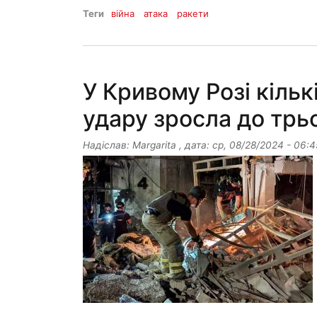
Теги
війна
атака
ракети
У Кривому Розі кільк
удару зросла до трь
Надіслав:
Margarita
, дата:
ср, 08/28/2024 - 06:4