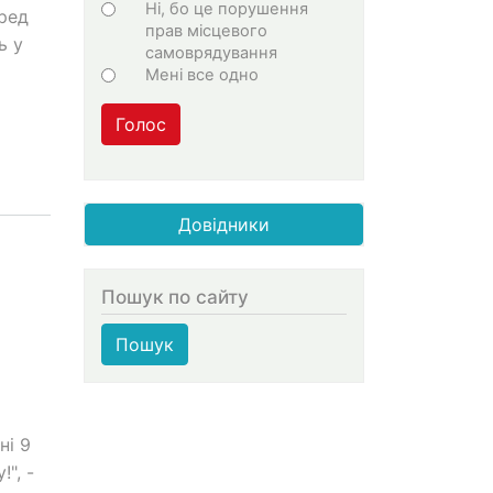
Ні, бо це порушення
еред
прав місцевого
ь у
самоврядування
Мені все одно
Голос
Довідники
Пошук по сайту
Пошук
ні 9
", -