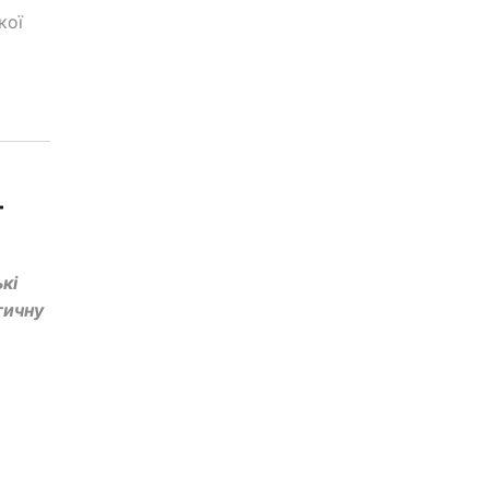
кої
т
кі
тичну