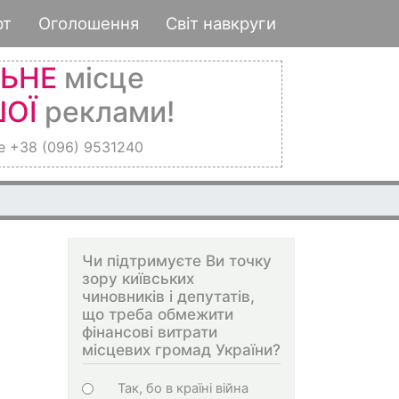
рт
Оголошення
Світ навкруги
ЛЬНЕ
місце
ОЇ
реклами!
е +38 (096) 9531240
Чи підтримуєте Ви точку
зору київських
чиновників і депутатів,
що треба обмежити
фінансові витрати
місцевих громад України?
Варіанти
Так, бо в країні війна