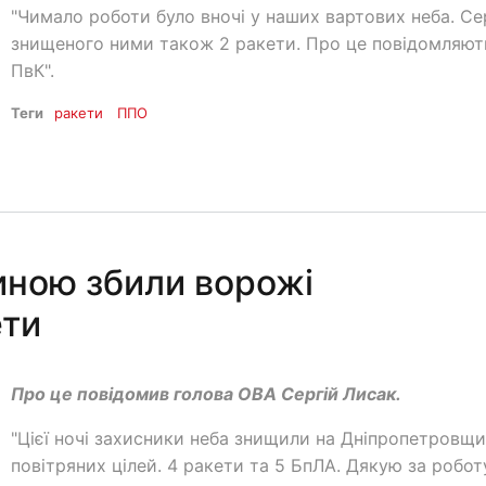
"Чимало роботи було вночі у наших вартових неба. С
знищеного ними також 2 ракети. Про це повідомляют
ПвК".
Теги
ракети
ППО
ною збили ворожі
ети
Про це повідомив голова ОВА Сергій Лисак.
"Цієї ночі захисники неба знищили на Дніпропетровщи
повітряних цілей. 4 ракети та 5 БпЛА. Дякую за роботу!