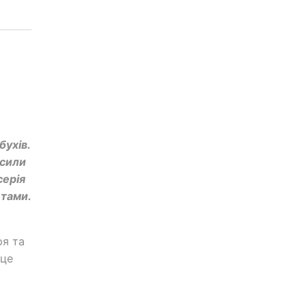
бухів.
осили
серія
етами.
ря та
 це