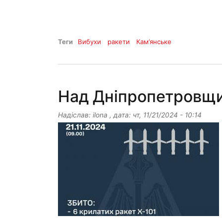
Теги
Вибухи
ракети
Кам’янське
Над Дніпропетровщи
Надіслав:
ilona
, дата:
чт, 11/21/2024 - 10:14