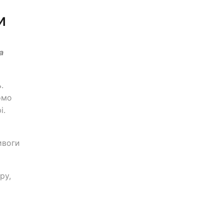
и
а
.
омо
і.
ивоги
ру,