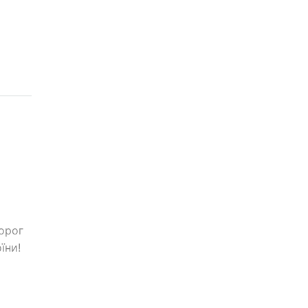
орог
їни!