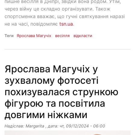
пишне весілля в Дніпрі, звідки вона родом. Утім,
через війну це складно організувати. Також
спортсменка вважає, що гучні святкування наразі
не на часі, повідомляє
tsn.ua
.
Теги
Ярослава Магучіх
весілля
відкласти
Ярослава Магучіх у
зухвалому фотосеті
похизувалася стрункою
фігурою та посвітила
довгими ніжками
Надіслав:
Margarita
, дата:
чт, 09/12/2024 - 06:00