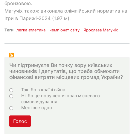
бронзовою.
Магучіх також виконала олімпійський норматив на
Ігри в Парижі-2024 (1.97 м).
Теги
легка атлетика
чемпіонат світу
Ярослава Магучіх
Чи підтримуєте Ви точку зору київських
чиновників і депутатів, що треба обмежити
фінансові витрати місцевих громад України?
Варіанти
Так, бо в країні війна
Ні, бо це порушення прав місцевого
самоврядування
Мені все одно
Голос