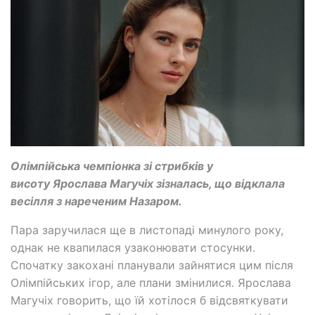
Олімпійська чемпіонка зі стрибків у
висоту Ярослава Магучіх зізналась, що відклала
весілля з нареченим Назаром.
Пара заручилася ще в листопаді минулого року,
однак не квапилася узаконювати стосунки.
Спочатку закохані планували зайнятися цим після
Олімпійських ігор, але плани змінилися. Ярослава
Магучіх говорить, що їй хотілося б відсвяткувати