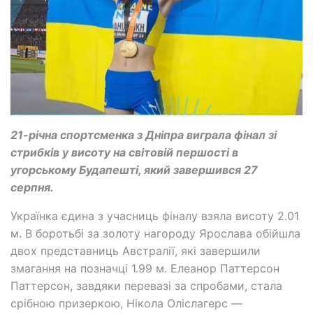
21-річна спортсменка з Дніпра виграла фінал зі
стрибків у висоту на світовій першості в
угорському Будапешті, який завершився 27
серпня.
Українка єдина з учасниць фіналу взяла висоту 2.01
м. В боротьбі за золоту нагороду Ярослава обійшла
двох представниць Австралії, які завершили
змагання на позначці 1.99 м. Елеанор Паттерсон
Паттерсон, завдяки перевазі за спробами, стала
срібною призеркою, Нікола Оліслагерс —