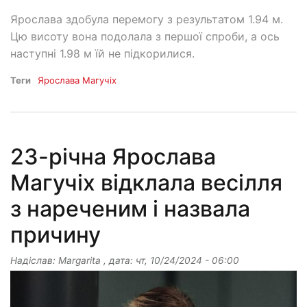
Ярослава здобула перемогу з результатом 1.94 м.
Цю висоту вона подолала з першої спроби, а ось
наступні 1.98 м їй не підкорилися.
Теги
Ярослава Магучіх
23-річна Ярослава
Магучіх відклала весілля
з нареченим і назвала
причину
Надіслав:
Margarita
, дата:
чт, 10/24/2024 - 06:00