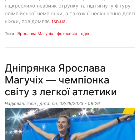
підкреслило неабияк струнку та підтягнуту фігуру
олімпійської чемпіонки, а також її нескінченно довгі
ніжки, повідомляє
tsn.ua
.
Теги
Ярослава Магучіх
фотосесія
одяг
Дніпрянка Ярослава
Магучіх — чемпіонка
світу з легкої атлетики
Надіслав:
ilona
, дата:
пн, 08/28/2023 - 09:26