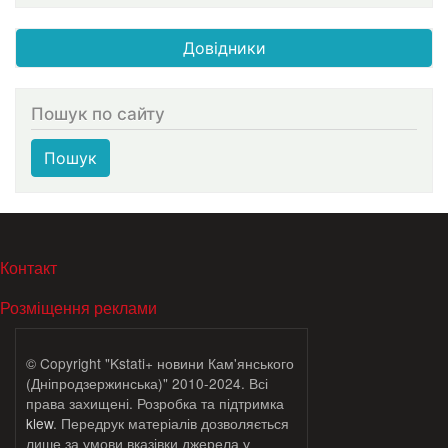
Довідники
Пошук по сайту
Пошук
МЕНЮ В ПОДВАЛЕ
Контакт
Розміщення реклами
© Copyright "Kstati+ новини Кам'янського
(Дніпродзержинська)" 2010-2024. Всі
права захищені. Розробка та підтримка
klew
. Передрук матеріалів дозволяється
лише за умови вказівки джерела у