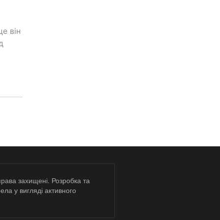
е він
д
права захищені. Розробка та
ела у вигляді активного