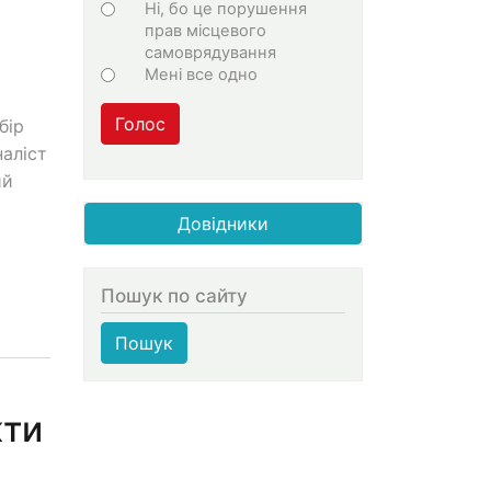
Ні, бо це порушення
прав місцевого
самоврядування
Мені все одно
Голос
бір
аліст
ий
Довідники
Пошук по сайту
Пошук
кти