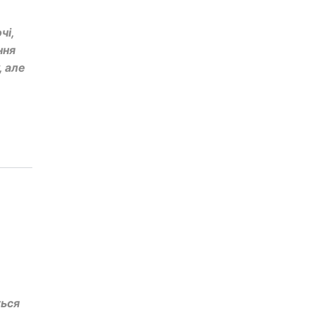
чі,
ння
, але
ться