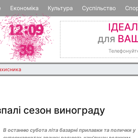
Перейти
е
Економіка
Культура
Суспільство
Спо
до
основного
ІДЕА
вмісту
для
ВАШ
Телефонуйт
ахисника
зпалі сезон винограду
В останню субота літа базарні прилавки та полички у
супермаркетах зранку радують кам’янчан великим