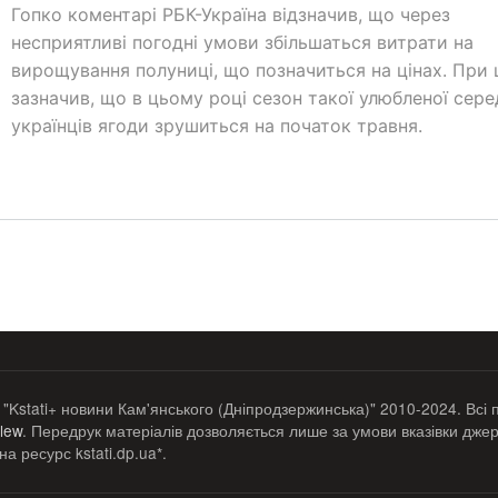
Гопко коментарі РБК-Україна відзначив, що через
несприятливі погодні умови збільшаться витрати на
вирощування полуниці, що позначиться на цінах. При ц
зазначив, що в цьому році сезон такої улюбленої сере
українців ягоди зрушиться на початок травня.
 "Kstati+ новини Кам'янського (Дніпродзержинська)" 2010-2024. Всі 
lew
. Передрук матеріалів дозволяється лише за умови вказівки джер
а ресурс kstati.dp.ua*.