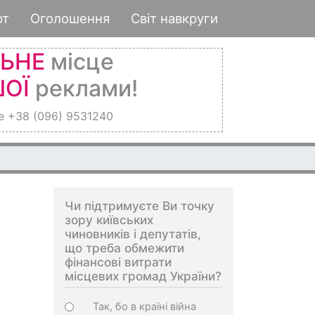
рт
Оголошення
Світ навкруги
ЛЬНЕ
місце
ОЇ
реклами!
е +38 (096) 9531240
Чи підтримуєте Ви точку
зору київських
чиновників і депутатів,
що треба обмежити
фінансові витрати
місцевих громад України?
Варіанти
Так, бо в країні війна