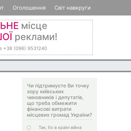
рт
Оголошення
Світ навкруги
ЛЬНЕ
місце
ОЇ
реклами!
е +38 (096) 9531240
Чи підтримуєте Ви точку
зору київських
чиновників і депутатів,
що треба обмежити
фінансові витрати
місцевих громад України?
Choices
Так, бо в країні війна