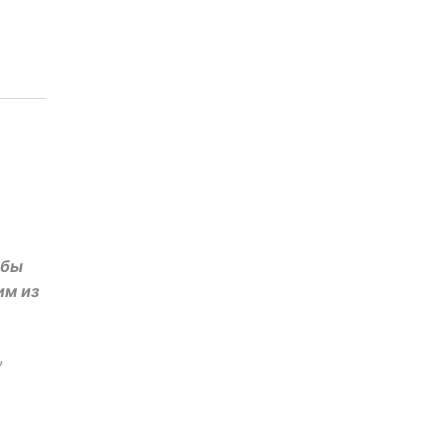
обы
им из
,