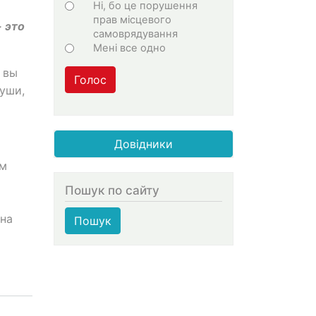
Ні, бо це порушення
прав місцевого
 это
самоврядування
Мені все одно
 вы
Голос
уши,
Довідники
им
Пошук по сайту
 на
Пошук