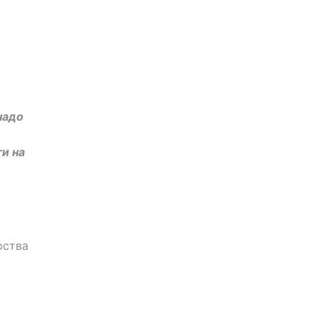
надо
и на
рства