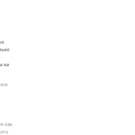
ых
лько
м на
ное
я как
вого