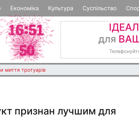
Перейти
е
Економіка
Культура
Суспільство
Спо
к
основному
ІДЕА
содержанию
для
ВАШ
Телефонуйт
и миття тротуарів
укт признан лучшим для
а