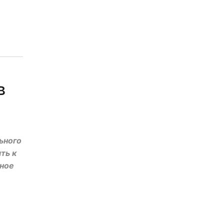
о
в
ьного
ть к
сное