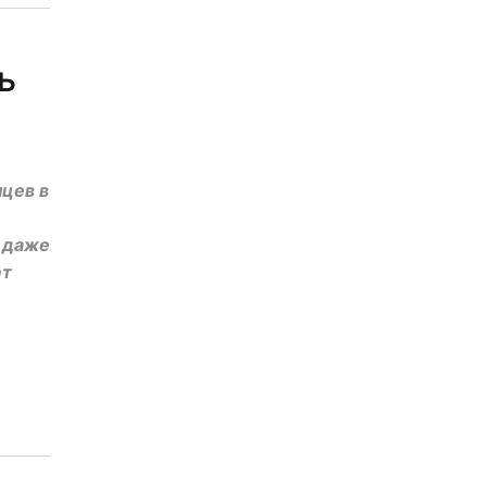
ь
цев в
и даже
ет