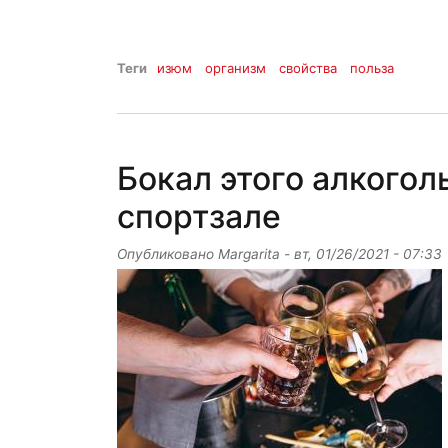
Теги
изюм
организм
свойства
польза
Бокал этого алкогол
спортзале
Опубликовано
Margarita
-
вт, 01/26/2021 - 07:33