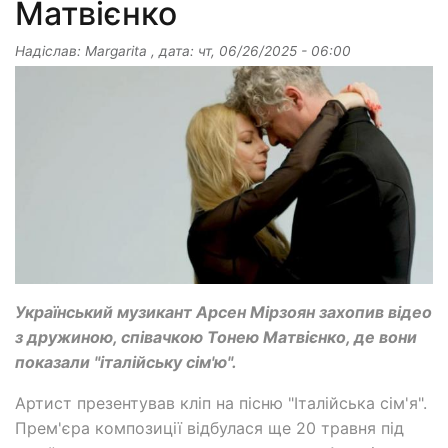
Матвієнко
Надіслав:
Margarita
, дата:
чт, 06/26/2025 - 06:00
Український музикант Арсен Мірзоян захопив відео
з дружиною, співачкою Тонею Матвієнко, де вони
показали "італійську сім'ю".
Артист презентував кліп на пісню "Італійська сім'я".
Прем'єра композиції відбулася ще 20 травня під