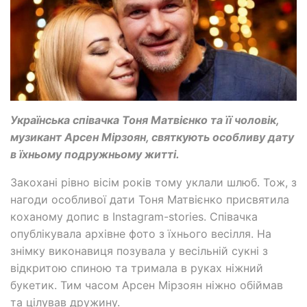
Українська співачка Тоня Матвієнко та її чоловік,
музикант Арсен Мірзоян, святкують особливу дату
в їхньому подружньому житті.
Закохані рівно вісім років тому уклали шлюб. Тож, з
нагоди особливої дати Тоня Матвієнко присвятила
коханому допис в Instagram-stories. Співачка
опублікувала архівне фото з їхнього весілля. На
знімку виконавиця позувала у весільній сукні з
відкритою спиною та тримала в руках ніжний
букетик. Тим часом Арсен Мірзоян ніжно обіймав
та цілував дружину.