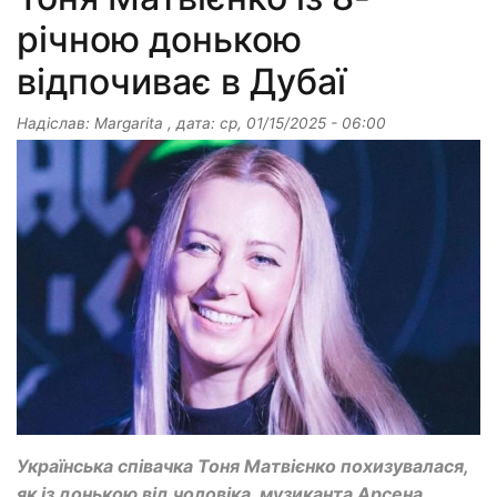
річною донькою
відпочиває в Дубаї
Надіслав:
Margarita
, дата:
ср, 01/15/2025 - 06:00
Українська співачка Тоня Матвієнко похизувалася,
як із донькою від чоловіка, музиканта Арсена