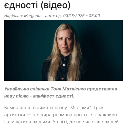
єдності (відео)
Надіслав:
Margarita
, дата:
нд, 03/15/2026 - 06:00
Українська співачка Тоня Матвієнко представила
нову пісню – маніфест єдності.
Композиція отримала назву "Містами". Трек
артистки — це щира розмова про те, як важливо
залишатися людьми. У світі, де все частіше людей