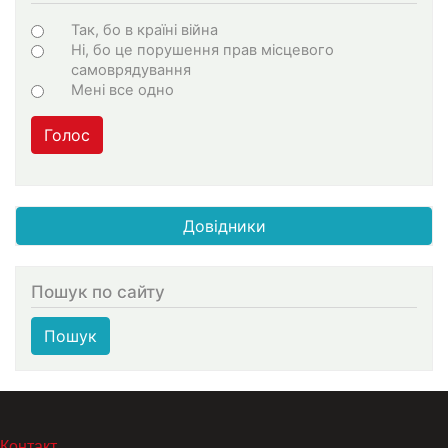
Варіанти
Так, бо в країні війна
Ні, бо це порушення прав місцевого
самоврядування
Мені все одно
Голос
Довідники
Пошук по сайту
Пошук
МЕНЮ В ПОДВАЛЕ
Контакт