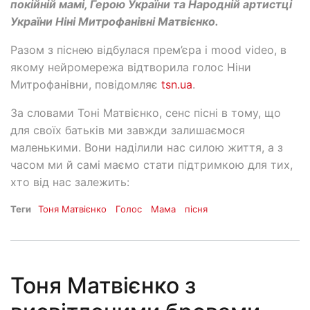
покійній мамі, Герою України та Народній артистці
України Ніні Митрофанівні Матвієнко.
Разом з піснею відбулася прем’єра і mood video, в
якому нейромережа відтворила голос Ніни
Митрофанівни, повідомляє
tsn.ua
.
За словами Тоні Матвієнко, сенс пісні в тому, що
для своїх батьків ми завжди залишаємося
маленькими. Вони наділили нас силою життя, а з
часом ми й самі маємо стати підтримкою для тих,
хто від нас залежить:
Теги
Тоня Матвієнко
Голос
Мама
пісня
Тоня Матвієнко з