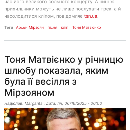
час його великого сольного концерту. А нині ж
прихильники можуть не лише послухати трек, а й
насолодитися кліпом, повідомляє
tsn.ua
.
Теги
Арсен Мірзоян
пісня
кліп
Тоня Матвієнко
Тоня Матвієнко у річницю
шлюбу показала, яким
була її весілля з
Мірзояном
Надіслав:
Margarita
, дата:
пн, 06/16/2025 - 06:00