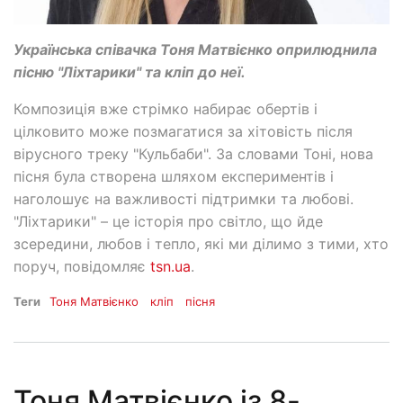
Українська співачка Тоня Матвієнко оприлюднила
пісню "Ліхтарики" та кліп до неї.
Композиція вже стрімко набирає обертів і
цілковито може позмагатися за хітовість після
вірусного треку "Кульбаби". За словами Тоні, нова
пісня була створена шляхом експериментів і
наголошує на важливості підтримки та любові.
"Ліхтарики" – це історія про світло, що йде
зсередини, любов і тепло, які ми ділимо з тими, хто
поруч, повідомляє
tsn.ua
.
Теги
Тоня Матвієнко
кліп
пісня
Тоня Матвієнко із 8-