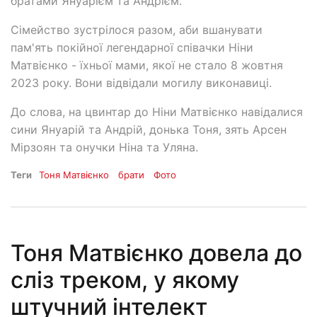
братами Януарієм та Андрієм.
Сімейство зустрілося разом, аби вшанувати
пам'ять покійної легендарної співачки Ніни
Матвієнко - їхньої мами, якої не стало 8 жовтня
2023 року. Вони відвідали могилу виконавиці.
До слова, на цвинтар до Ніни Матвієнко навідалися
сини Януарій та Андрій, донька Тоня, зять Арсен
Мірзоян та онучки Ніна та Уляна.
Теги
Тоня Матвієнко
брати
Фото
Тоня Матвієнко довела до
сліз треком, у якому
штучний інтелект