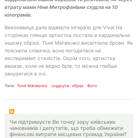
втрату мами Ніни Митрофанівни схудла на 10
кілограмів.
Виконавиця дала відверте інтерв'ю для Viva! На
сторінках глянцю артистка постала в кардинально
іншому образі. Тоня Матвієнко висвітлила брови. Як
пояснила співачка, вона погодилася на
експеримент стилістів. Окрім того, артистка
вважає, коли не видно брів, то можна глибше
зануритися в очі.
Теги
Тоня Матвієнко
схуднути. образ
Фото
Чи підтримуєте Ви точку зору київських
чиновників і депутатів, що треба обмежити
фінансові витрати місцевих громад України?