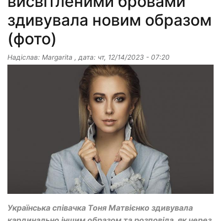
висвітленими бровами
здивувала новим образом
(фото)
Надіслав:
Margarita
, дата:
чт, 12/14/2023 - 07:20
Українська співачка Тоня Матвієнко здивувала
кардинально іншим образом та розповіла, як через